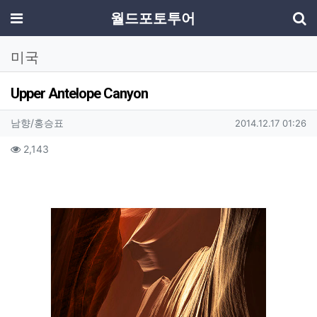
기
메뉴
월드포토투어
미국
Upper Antelope Canyon
작성자 정보
작성
작성일
남향/홍승표
2014.12.17 01:26
컨텐츠 정보
조회
2,143
본문