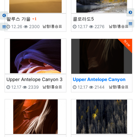
댓글
팔루스 가을
콜로라도5
1
등록일
등록일
등록자
등록일
등록일
등록자
12.26
2300
남향/홍승표
12.17
2276
남향/홍승표
Now
Upper Antelope Canyon 3
Upper Antelope Canyon
등록일
등록일
등록자
등록일
등록일
등록자
12.17
2339
남향/홍승표
12.17
2144
남향/홍승표