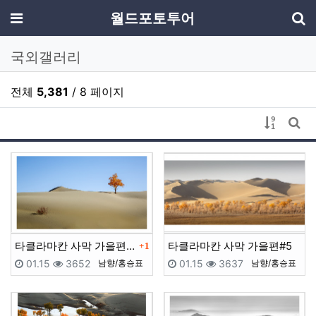
기
메뉴
월드포토투어
국외갤러리
전체
5,381
/ 8 페이지
게시물 
게시
댓글
타클라마칸 사막 가을편#6
타클라마칸 사막 가을편#5
1
등록일
등록일
등록자
등록일
등록일
등록자
01.15
3652
남향/홍승표
01.15
3637
남향/홍승표