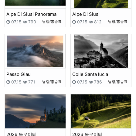
Alpe Di Siusi Panorama
Alpe Di Siusi
등록일
등록일
등록자
등록일
등록일
등록자
07.15
790
남향/홍승표
07.15
812
남향/홍승표
Passo Giau
Colle Santa lucia
등록일
등록일
등록자
등록일
등록일
등록자
07.15
771
남향/홍승표
07.15
786
남향/홍승표
2026 돌로미티
2026 돌로미티