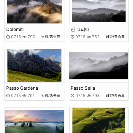
Dolomiti
산 그리매
등록일
등록일
등록자
등록일
등록일
등록자
07.16
790
남향/홍승표
07.16
762
남향/홍승표
Passo Gardena
Passo Sella
등록일
등록일
등록자
등록일
등록일
등록자
07.15
791
남향/홍승표
07.15
793
남향/홍승표