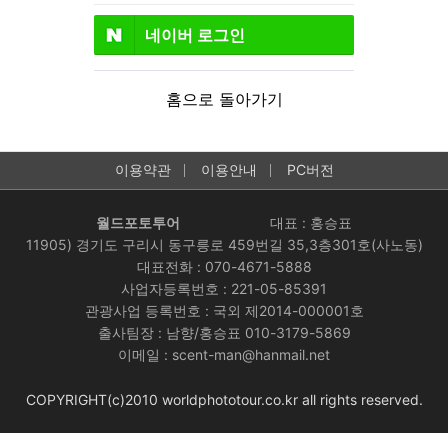
네이버
로그인
홈으로 돌아가기
이용약관
이용안내
PC버전
월드포토투어
대표 : 홍승표
11905) 경기도 구리시 동구릉로 459번길 35,3층301호(사노동)
대표전화 : 070-4671-5888
사업자등록번호 : 221-05-85391
관광사업 등록번호 : 국외 제2014-000001호
출사팀장 : 남향/홍승표 010-3179-5869
이메일 : scent-man@hanmail.net
COPYRIGHT(c)2010 worldphototour.co.kr all rights reserved.